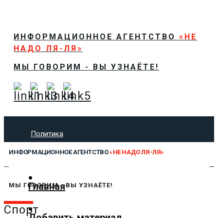
ИНФОРМАЦИОННОЕ АГЕНТСТВО
«НЕ
НАДО ЛЯ-ЛЯ»
МЫ ГОВОРИМ - ВЫ УЗНАЁТЕ!
Политика
Экономика
ИНФОРМАЦИОННОЕ АГЕНТСТВО
«НЕ НАДО ЛЯ-ЛЯ»
Общество
Спорт
Технологии
Главная
МЫ ГОВОРИМ - ВЫ УЗНАЁТЕ!
Культура
Предложить новость
Спорт
Добавить материал