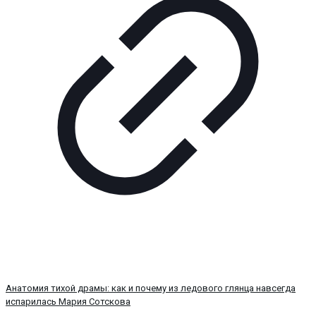
Анатомия тихой драмы: как и почему из ледового глянца навсегда
испарилась Мария Сотскова