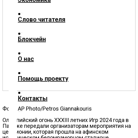
Политика
Слово читателя
Спорт
Блокчейн
Культура
О нас
Помощь проекту
Технологии
Контакты
Экономика
Фото: AP Photo/Petros Giannakouris
Олимпийский огонь XXXIII летних Игр 2024 года в
Париже передали организаторам мероприятия на
Слово
церемонии, которая прошла на афинском
читателя
историческом беломраморном стадионе