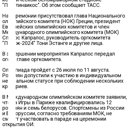
"Панатинаикос". Об этом сообщает ТАСС.
На церемонии присутствовал глава Национального
олимпийского комитета (НОК) Греции, президент
Блокчейн
Европейских олимпийских комитетов и член
Международного олимпийского комитета (МОК)
Спирос Капралос, руководитель оргкомитета
"Париж-2024" Тони Эстанге и другие лица.
О
нас
В завершении мероприятия Капралос передал
огонь главе оргкомитета.
Олимпиада пройдет с 26 июля по 11 августа.
Помощь
Россиян допустили к участию в индивидуальном
нейтральном статусе при соблюдении нескольких
проекту
критериев.
В Международном олимпийском комитете заявили,
что на Игры в Париже квалифицировались 12
Контакты
россиян и семь белорусов. Спортсмены из России
и Белоруссии, согласно требованиям МОК, не
смогут участвовать в параде на церемонии
открытия ОИ.