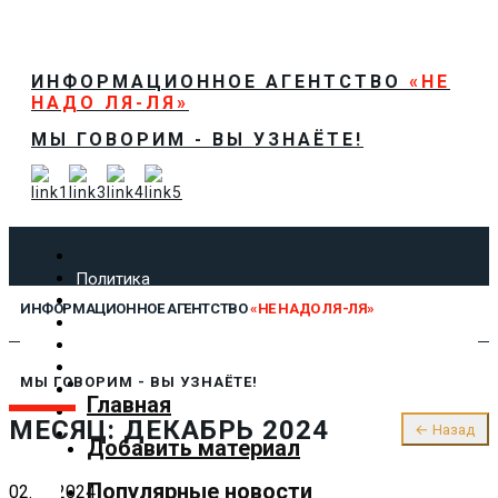
ИНФОРМАЦИОННОЕ АГЕНТСТВО
«НЕ
НАДО ЛЯ-ЛЯ»
МЫ ГОВОРИМ - ВЫ УЗНАЁТЕ!
Политика
Экономика
ИНФОРМАЦИОННОЕ АГЕНТСТВО
«НЕ НАДО ЛЯ-ЛЯ»
Общество
Спорт
Технологии
МЫ ГОВОРИМ - ВЫ УЗНАЁТЕ!
Культура
Главная
Предложить новость
МЕСЯЦ:
ДЕКАБРЬ 2024
← Назад
О нас
Добавить материал
Популярные новости
02.12.2024
✕