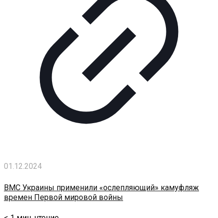
01.12.2024
ВМС Украины применили «ослепляющий» камуфляж
времен Первой мировой войны
< 1
мин. чтение