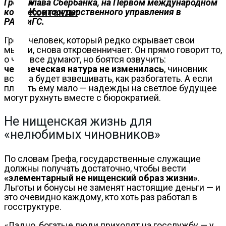
Греф, глава Сбербанка, на Первом международном
О
Контакты
конгрессе государственного управления в
нас
РАНХиГС.
Помощь
Греф, человек, который редко скрывает свои
проекту
мысли, снова откровенничает. Он прямо говорит то,
о чём все думают, но боятся озвучить:
Контакты
человеческая натура не изменилась
, чиновник
всегда будет взвешивать, как разбогатеть. А если
платить ему мало — надежды на светлое будущее
могут рухнуть вместе с бюрократией.
Не нищенская жизнь для
«нелюбимых чиновников»
По словам Грефа, государственные служащие
должны получать достаточно, чтобы вести
«элементарный не нищенский образ жизни»
.
Льготы и бонусы не заменят настоящие деньги — и
это очевидно каждому, кто хоть раз работал в
госструктуре.
«Ладно, богатые люди приходят на госслужбу — у