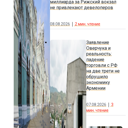
миллиарда за Рижский вокзал
не привлекают девелоперов
08.08.2026
2
мин. чтение
Заявление
Оверчука и
реальность:
падение
торговли с РФ
на две трети не
обрушило
экономику
Армении
07.08.2026
3
мин. чтение