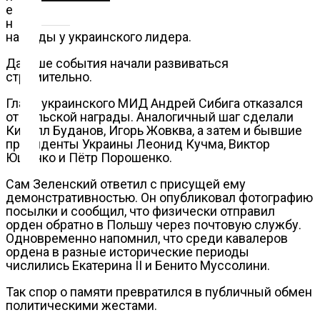
его сторонники. Он заявил, что героизация УПА
О
несовместима с сохранением высшей польской
нас
награды у украинского лидера.
Дальше события начали развиваться
Помощь
стремительно.
проекту
Глава украинского МИД Андрей Сибига отказался
от польской награды. Аналогичный шаг сделали
Контакты
Кирилл Буданов, Игорь Жовква, а затем и бывшие
президенты Украины Леонид Кучма, Виктор
Ющенко и Пётр Порошенко.
Сам Зеленский ответил с присущей ему
демонстративностью. Он опубликовал фотографию
посылки и сообщил, что физически отправил
орден обратно в Польшу через почтовую службу.
Одновременно напомнил, что среди кавалеров
ордена в разные исторические периоды
числились Екатерина II и Бенито Муссолини.
Так спор о памяти превратился в публичный обмен
политическими жестами.