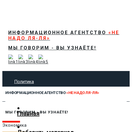
ИНФОРМАЦИОННОЕ АГЕНТСТВО
«НЕ
НАДО ЛЯ-ЛЯ»
МЫ ГОВОРИМ - ВЫ УЗНАЁТЕ!
Политика
Экономика
ИНФОРМАЦИОННОЕ АГЕНТСТВО
«НЕ НАДО ЛЯ-ЛЯ»
Общество
Спорт
Технологии
Главная
МЫ ГОВОРИМ - ВЫ УЗНАЁТЕ!
Культура
Экономика
Предложить новость