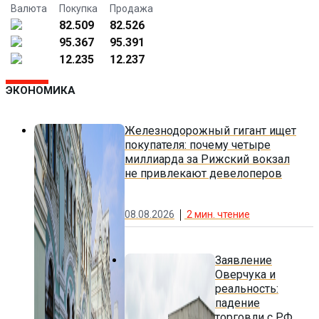
Валюта
Покупка
Продажа
82.509
82.526
95.367
95.391
12.235
12.237
ЭКОНОМИКА
Железнодорожный гигант ищет
покупателя: почему четыре
миллиарда за Рижский вокзал
не привлекают девелоперов
08.08.2026
2
мин. чтение
Заявление
Оверчука и
реальность:
падение
торговли с РФ