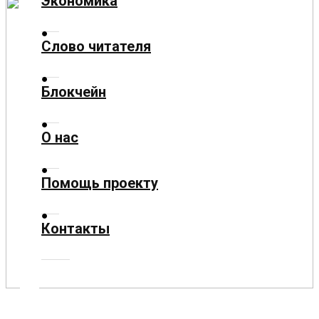
Экономика
Культура
Слово читателя
Технологии
Блокчейн
Экономика
О нас
Слово
читателя
Помощь проекту
Блокчейн
Контакты
О
нас
Помощь
проекту