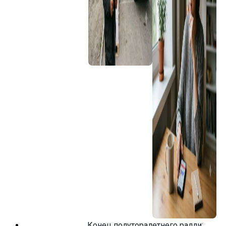
Конец полуторалетнего ралли: