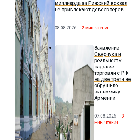
миллиарда за Рижский вокзал
не привлекают девелоперов
08.08.2026
2
мин. чтение
Заявление
Оверчука и
реальность:
падение
торговли с РФ
на две трети не
обрушило
экономику
Армении
07.08.2026
3
мин. чтение