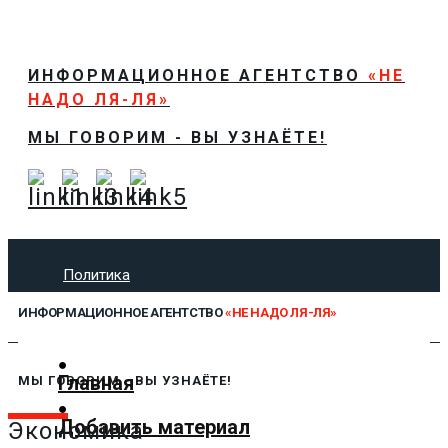
ИНФОРМАЦИОННОЕ АГЕНТСТВО
«НЕ
НАДО ЛЯ-ЛЯ»
МЫ ГОВОРИМ - ВЫ УЗНАЁТЕ!
Политика
Экономика
ИНФОРМАЦИОННОЕ АГЕНТСТВО
«НЕ НАДО ЛЯ-ЛЯ»
Общество
Спорт
Технологии
Главная
МЫ ГОВОРИМ - ВЫ УЗНАЁТЕ!
Культура
Добавить материал
Предложить новость
Экономика