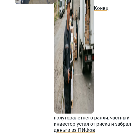
Конец
полуторалетнего ралли: частный
инвестор устал от риска и забрал
деньги из ПИФов