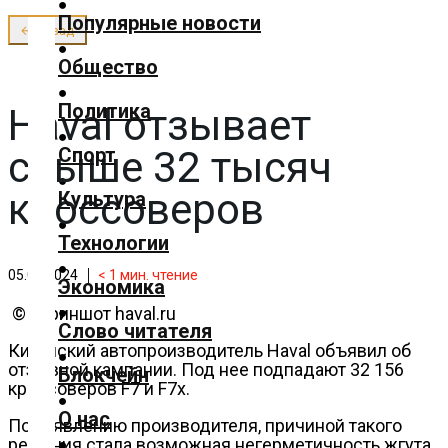
О нас
Популярные новости
← Назад
✕
Общество
Главная
Политика
Haval отзывает
Добавить
материал
свыше 32 тысяч
Спорт
Популярные
кроссоверов
Культура
новости
Общество
Технологии
Политика
05.02.2024
< 1
мин. чтение
Экономика
Спорт
© скриншот haval.ru
Культура
Слово читателя
Китайский автопроизводитель Haval объявил об
Технологии
отзывной кампании. Под нее подпадают 32 156
Блокчейн
Экономика
кроссоверов F7 и F7x.
Слово
О нас
По заявлению производителя, причиной такого
читателя
решения стала возможная негерметичность жгута