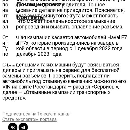
Помощь проекту
подводки под сиденьем водителя. Точное
Блокчейн
наименование детали не приводится. Поясняется,
О
что в разъем упомянутого жгута может попасть
Контакты
влага, что может повлечь короткое замыкание
нас
электропроводки и вызвать оплавление разъема.
Помощь
Отзывная кампания касается автомобилей Haval F7
проекту
и Haval F7x, которые производились на заводе в
Контакты
Тульской области в период с 1 декабря 2022 года
по 27 декабря 2023 года.
С владельцами таких машин будут связываться
дилеры и приглашать на сервис для бесплатной
замены разъемов. Проверить, подпадает ли
автомобиль под отзывную кампанию можно по его
VIN на сайте Росстандарта — раздел «Сервисы»,
далее — «Отзывные кампании транспортных
средств».
Подписаться на Telegram-канал
Стать экспертом портала