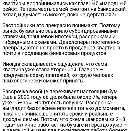
квартиры воспринимались как главный «народный
сейф». Теперь часть семей смотрит на банковский
вклад и думает: «А может, пока не дёргаться?»
Застройщики это прекрасно понимают. Поэтому
рынок буквально завалило субсидированными
ставками, траншевой ипотекой, рассрочками и
гибридными схемами. Девелоперы постепенно
превращаются не просто в продавцов квартир, а
почти в продавцов финансовых продуктов.
Иногда складывается ощущение, что сама
квартира уже стала вторичной. Главное —
придумать схему платежей, которую человек
психологически сможет принять.
Рассрочка вообще переживает настоящий бум.
Ещё в 2022 году её доля была около 7%, теперь —
уже 15–16%. Но тут есть ловушка. Рассрочка
выглядит безопаснее ипотеки только до момента,
пока не начинаешь считать сроки и реальные
доходы семьи. Потому что схема «закроем за 2–3
года» отлично работает на бумаге и гораздо хуже —
в реальной жизни, где люди теряют работу, болеют,