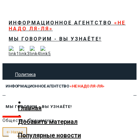
ИНФОРМАЦИОННОЕ АГЕНТСТВО
«НЕ
НАДО ЛЯ-ЛЯ»
МЫ ГОВОРИМ - ВЫ УЗНАЁТЕ!
Политика
Экономика
ИНФОРМАЦИОННОЕ АГЕНТСТВО
«НЕ НАДО ЛЯ-ЛЯ»
Общество
Спорт
Технологии
Главная
МЫ ГОВОРИМ - ВЫ УЗНАЁТЕ!
Культура
Добавить материал
Общество, Экономика
Предложить новость
О нас
← Назад
Популярные новости