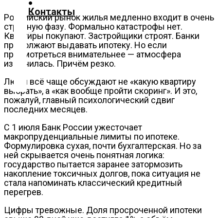
О
Контакты
Российский рынок жилья медленно входит в очень
нас
странную фазу. Формально катастрофы нет.
Помощь
Квартиры покупают. Застройщики строят. Банки
продолжают выдавать ипотеку. Но если
проекту
присмотреться внимательнее — атмосфера
Контакты
изменилась. Причём резко.
Люди всё чаще обсуждают не «какую квартиру
выбрать», а «как вообще пройти скоринг». И это,
пожалуй, главный психологический сдвиг
последних месяцев.
С 1 июля Банк России ужесточает
макропруденциальные лимиты по ипотеке.
Формулировка сухая, почти бухгалтерская. Но за
ней скрывается очень понятная логика:
государство пытается заранее затормозить
накопление токсичных долгов, пока ситуация не
стала напоминать классический кредитный
перегрев.
Цифры тревожные. Доля просроченной ипотеки