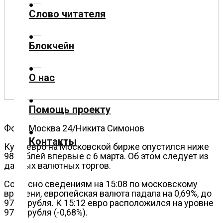
Слово читателя
Технологии
Блокчейн
Экономика
О нас
Слово
читателя
Помощь проекту
Блокчейн
Фото: Москва 24/Никита Симонов
Контакты
О
Курс евро на Московской бирже опустился ниже
98 рублей впервые с 6 марта. Об этом следует из
нас
данных валютных торгов.
Согласно сведениям на 15:08 по московскому
Помощь
времени, европейская валюта падала на 0,69%, до
проекту
97,97 рубля. К 15:12 евро расположился на уровне
97,98 рубля (-0,68%).