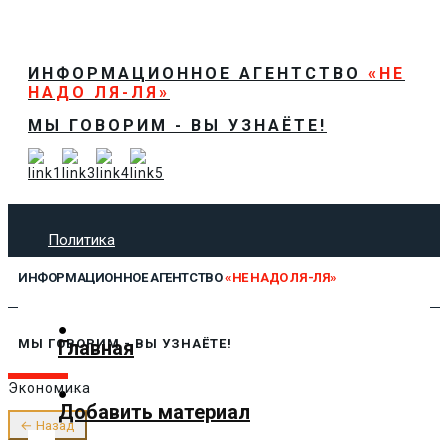
ИНФОРМАЦИОННОЕ АГЕНТСТВО
«НЕ
НАДО ЛЯ-ЛЯ»
МЫ ГОВОРИМ - ВЫ УЗНАЁТЕ!
Политика
Экономика
ИНФОРМАЦИОННОЕ АГЕНТСТВО
«НЕ НАДО ЛЯ-ЛЯ»
Общество
Спорт
Технологии
Главная
МЫ ГОВОРИМ - ВЫ УЗНАЁТЕ!
Культура
Экономика
Предложить новость
Добавить материал
О нас
← Назад