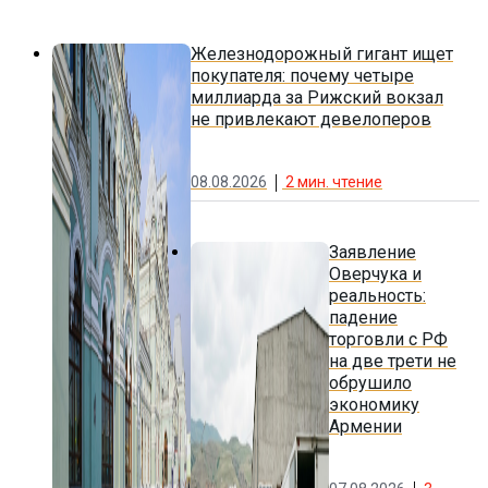
Железнодорожный гигант ищет
покупателя: почему четыре
миллиарда за Рижский вокзал
не привлекают девелоперов
08.08.2026
2
мин. чтение
Заявление
Оверчука и
реальность:
падение
торговли с РФ
на две трети не
обрушило
экономику
Армении