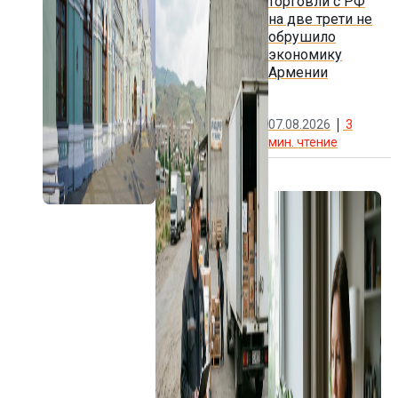
торговли с РФ
на две трети не
обрушило
экономику
Армении
07.08.2026
3
мин. чтение