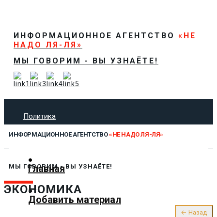
ИНФОРМАЦИОННОЕ АГЕНТСТВО
«НЕ
НАДО ЛЯ-ЛЯ»
МЫ ГОВОРИМ - ВЫ УЗНАЁТЕ!
Политика
Экономика
ИНФОРМАЦИОННОЕ АГЕНТСТВО
«НЕ НАДО ЛЯ-ЛЯ»
Общество
Спорт
Технологии
Главная
МЫ ГОВОРИМ - ВЫ УЗНАЁТЕ!
Культура
ЭКОНОМИКА
Предложить новость
Добавить материал
О нас
← Назад