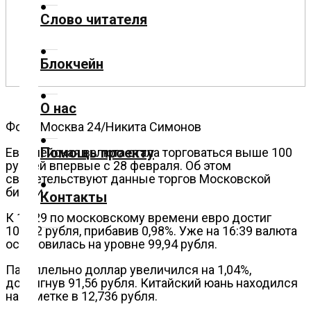
Слово читателя
Технологии
Блокчейн
Экономика
О нас
Слово
читателя
Фото: Москва 24/Никита Симонов
Помощь проекту
Европейская валюта стала торговаться выше 100
Блокчейн
рублей впервые с 28 февраля. Об этом
свидетельствуют данные торгов Московской
биржи.
Контакты
О
К 16:29 по московскому времени евро достиг
нас
100,02 рубля, прибавив 0,98%.
Уже на 16:39 валюта
остановилась на уровне 99,94 рубля.
Помощь
Параллельно доллар увеличился на 1,04%,
проекту
достигнув 91,56 рубля. Китайский юань находился
на отметке в 12,736 рубля.