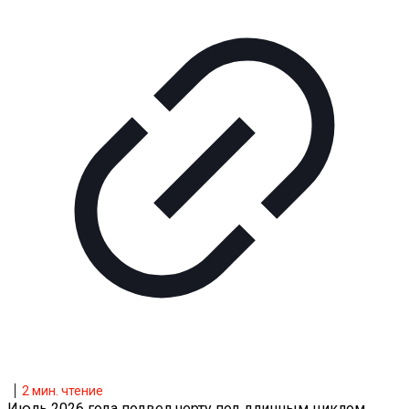
2
мин. чтение
Июль 2026 года подвел черту под длинным циклом,