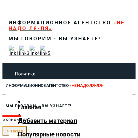
ИНФОРМАЦИОННОЕ АГЕНТСТВО
«НЕ
НАДО ЛЯ-ЛЯ»
МЫ ГОВОРИМ - ВЫ УЗНАЁТЕ!
Политика
Экономика
ИНФОРМАЦИОННОЕ АГЕНТСТВО
«НЕ НАДО ЛЯ-ЛЯ»
Общество
Спорт
Технологии
Главная
МЫ ГОВОРИМ - ВЫ УЗНАЁТЕ!
Культура
Добавить материал
Экономика
Предложить новость
О нас
← Назад
Популярные новости