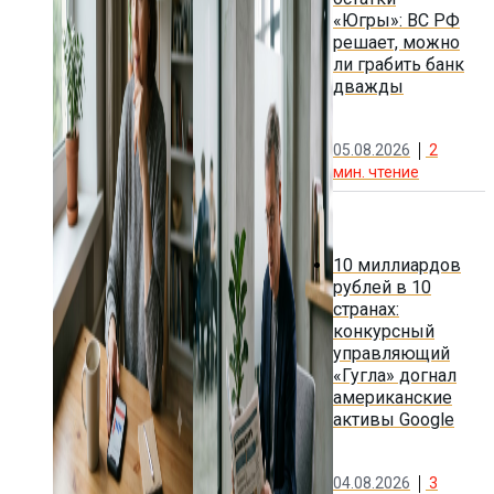
«Югры»: ВС РФ
решает, можно
ли грабить банк
дважды
05.08.2026
2
мин. чтение
10 миллиардов
рублей в 10
странах:
конкурсный
управляющий
«Гугла» догнал
американские
активы Google
04.08.2026
3