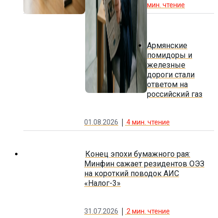
мин. чтение
Армянские
помидоры и
железные
дороги стали
ответом на
российский газ
01.08.2026
4
мин. чтение
Конец эпохи бумажного рая:
Минфин сажает резидентов ОЭЗ
на короткий поводок АИС
«Налог-3»
31.07.2026
2
мин. чтение