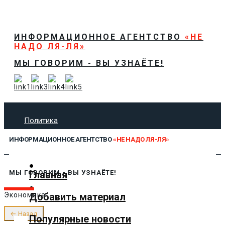
ИНФОРМАЦИОННОЕ АГЕНТСТВО
«НЕ
НАДО ЛЯ-ЛЯ»
МЫ ГОВОРИМ - ВЫ УЗНАЁТЕ!
Политика
Экономика
ИНФОРМАЦИОННОЕ АГЕНТСТВО
«НЕ НАДО ЛЯ-ЛЯ»
Общество
Спорт
Технологии
Главная
МЫ ГОВОРИМ - ВЫ УЗНАЁТЕ!
Культура
Добавить материал
Экономика
Предложить новость
О нас
← Назад
Популярные новости