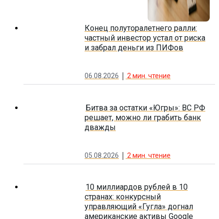
Конец полуторалетнего ралли:
частный инвестор устал от риска
и забрал деньги из ПИФов
06.08.2026
2
мин. чтение
Битва за остатки «Югры»: ВС РФ
решает, можно ли грабить банк
дважды
05.08.2026
2
мин. чтение
10 миллиардов рублей в 10
странах: конкурсный
управляющий «Гугла» догнал
американские активы Google