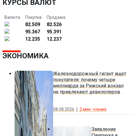
КУРСЫ ВАЛЮТ
Валюта
Покупка
Продажа
82.509
82.526
95.367
95.391
12.235
12.237
ЭКОНОМИКА
Железнодорожный гигант ищет
покупателя: почему четыре
миллиарда за Рижский вокзал
не привлекают девелоперов
08.08.2026
2
мин. чтение
Заявление
Оверчука и