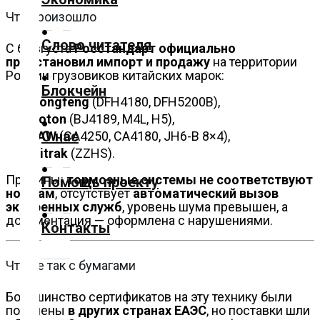
Что произошло
Культура
Слово читателя
С 6 августа
Росстандарт официально
Технологии
приостановил импорт и продажу
на территории
России грузовиков китайских марок:
Блокчейн
Экономика
Dongfeng
(DFH4180, DFH5200B),
Foton
(BJ4189, M4L, H5),
О нас
FAW
(CA4250, CA4180, JH6-B 8×4),
Слово
Sitrak
(ZZHS).
читателя
Причины:
тормозные системы не соответствуют
Помощь проекту
нормам
, отсутствует
автоматический вызов
Блокчейн
экстренных служб
, уровень шума превышен, а
документация — оформлена с нарушениями.
Контакты
О
нас
Что не так с бумагами
Помощь
Большинство сертификатов на эту технику были
проекту
получены
в других странах ЕАЭС
, но поставки шли