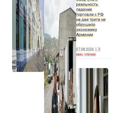
реальность:
падение
торговли с РФ
на две трети не
обрушило
экономику
Армении
07.08.2026
3
мин. чтение