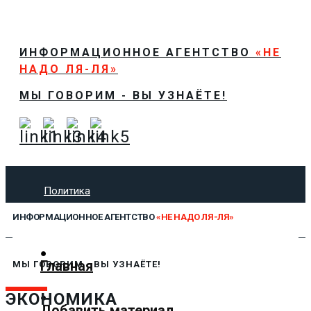
ИНФОРМАЦИОННОЕ АГЕНТСТВО
«НЕ
НАДО ЛЯ-ЛЯ»
МЫ ГОВОРИМ - ВЫ УЗНАЁТЕ!
Политика
Экономика
ИНФОРМАЦИОННОЕ АГЕНТСТВО
«НЕ НАДО ЛЯ-ЛЯ»
Общество
Спорт
Технологии
Главная
МЫ ГОВОРИМ - ВЫ УЗНАЁТЕ!
Культура
Предложить новость
ЭКОНОМИКА
Добавить материал