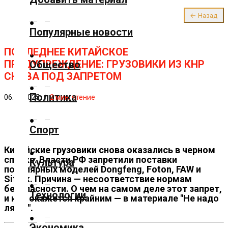
О нас
← Назад
✕
Популярные новости
Главная
ПОСЛЕДНЕЕ КИТАЙСКОЕ
ПРЕДУПРЕЖДЕНИЕ: ГРУЗОВИКИ ИЗ КНР
Общество
СНОВА ПОД ЗАПРЕТОМ
Добавить
материал
Политика
06.08.2025
2
мин. чтение
Популярные
Спорт
новости
Китайские грузовики снова оказались в черном
Общество
списке. Власти РФ запретили поставки
Культура
популярных моделей Dongfeng, Foton, FAW и
Sitrak. Причина — несоответствие нормам
Политика
безопасности. О чем на самом деле этот запрет,
Технологии
и кто окажется крайним — в материале "Не надо
ля ля".
Спорт
Экономика