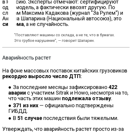
в Россию. Эксперты отмечают: сертифицируют
одну модель, а фактически ввозят другую. По
Контакты
словам Максима Кадакова (журнал "За Рулем") и
Антона Шапарина (Национальный автосоюз), это
система
, а не случайность.
"Поставляют машины со склада, а не те, что в бумагах.
Это грубое нарушение", — говорит Шапарин.
Аварийность растет
На фоне массовых поставок китайских грузовиков
рекордно выросло число ДТП
:
За последние месяцы зафиксировано
422
аварии
с участием Sitrak и Howo, несмотря на то,
что часть этих машин
подлежала отзыву
.
371 из них
— официально подтверждены
ГИБДД.
В
51 случае
последствия были тяжелыми.
Утверждать, что аварийность растет просто из-за