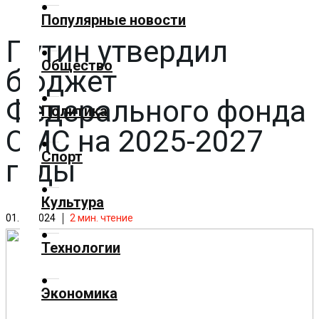
✕
Популярные новости
Путин утвердил
Главная
Общество
бюджет
Добавить
материал
Федерального фонда
Политика
ОМС на 2025-2027
Популярные
Спорт
новости
годы
Общество
Культура
01.12.2024
2
мин. чтение
Политика
Технологии
Спорт
Экономика
Культура