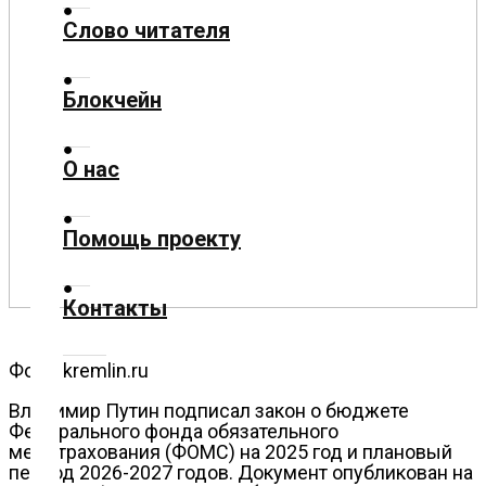
Слово читателя
Технологии
Блокчейн
Экономика
О нас
Слово
читателя
Помощь проекту
Блокчейн
Контакты
О
нас
Фото: kremlin.ru
Помощь
Владимир Путин подписал закон о бюджете
проекту
Федерального фoнда обязательного
медстрахoвания (ФОМС) на 2025 год и плановый
период 2026-2027 годов. Документ опубликован на