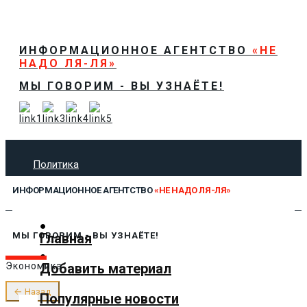
ИНФОРМАЦИОННОЕ АГЕНТСТВО
«НЕ
НАДО ЛЯ-ЛЯ»
МЫ ГОВОРИМ - ВЫ УЗНАЁТЕ!
Политика
Экономика
ИНФОРМАЦИОННОЕ АГЕНТСТВО
«НЕ НАДО ЛЯ-ЛЯ»
Общество
Спорт
Технологии
Главная
МЫ ГОВОРИМ - ВЫ УЗНАЁТЕ!
Культура
Добавить материал
Экономика
Предложить новость
О нас
← Назад
Популярные новости