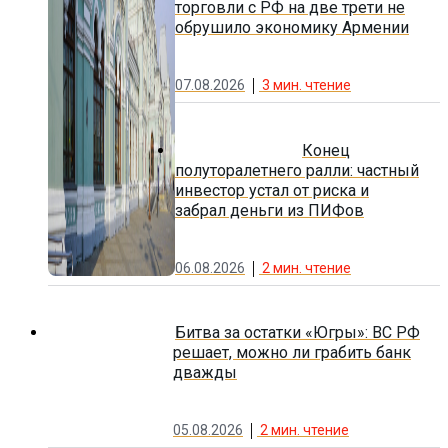
торговли с РФ на две трети не
обрушило экономику Армении
07.08.2026
3
мин. чтение
Конец
полуторалетнего ралли: частный
инвестор устал от риска и
забрал деньги из ПИФов
06.08.2026
2
мин. чтение
Битва за остатки «Югры»: ВС РФ
решает, можно ли грабить банк
дважды
05.08.2026
2
мин. чтение