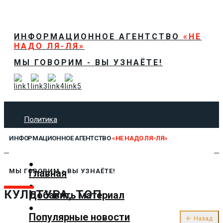
ИНФОРМАЦИОННОЕ АГЕНТСТВО
«НЕ
НАДО ЛЯ-ЛЯ»
МЫ ГОВОРИМ - ВЫ УЗНАЁТЕ!
Политика
Экономика
ИНФОРМАЦИОННОЕ АГЕНТСТВО
«НЕ НАДО ЛЯ-ЛЯ»
Общество
Спорт
Технологии
Главная
МЫ ГОВОРИМ - ВЫ УЗНАЁТЕ!
Культура
КУЛЬТУРА, ТОП
Добавить материал
Предложить новость
О нас
Популярные новости
← Назад