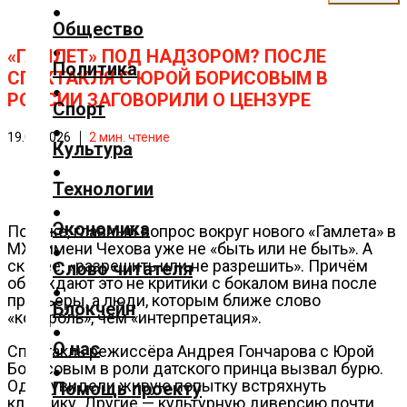
✕
Общество
Главная
«ГАМЛЕТ» ПОД НАДЗОРОМ? ПОСЛЕ
Политика
СПЕКТАКЛЯ С ЮРОЙ БОРИСОВЫМ В
Добавить
РОССИИ ЗАГОВОРИЛИ О ЦЕНЗУРЕ
материал
Спорт
Популярные
19.05.2026
2
мин. чтение
Культура
новости
Общество
Технологии
Политика
Экономика
Похоже, главный вопрос вокруг нового «Гамлета» в
Спорт
МХТ имени Чехова уже не «быть или не быть». А
Культура
скорее: «разрешить или не разрешить». Причём
Слово читателя
обсуждают это не критики с бокалом вина после
Технологии
премьеры, а люди, которым ближе слово
Блокчейн
«контроль», чем «интерпретация».
Экономика
Слово
О нас
Спектакль режиссёра Андрея Гончарова с Юрой
читателя
Борисовым в роли датского принца вызвал бурю.
Одни увидели живую попытку встряхнуть
Помощь проекту
Блокчейн
классику. Другие — культурную диверсию почти