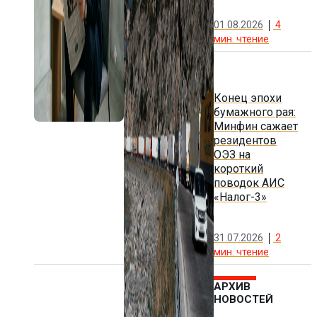
01.08.2026
4
мин. чтение
Конец эпохи
бумажного рая:
Минфин сажает
резидентов
ОЭЗ на
короткий
поводок АИС
«Налог-3»
31.07.2026
2
мин. чтение
АРХИВ
НОВОСТЕЙ