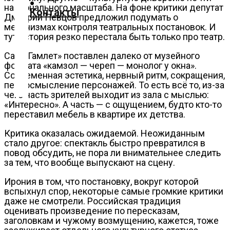
национального масштаба. На фоне критики депутат
О
Контакты
Дмитрий Певцов предложил подумать о
нас
механизмах контроля театральных постановок. И
тут история резко перестала быть только про театр.
Помощь
проекту
Сам «Гамлет» поставлен далеко от музейного
Контакты
формата «камзол — череп — монолог у окна».
Современная эстетика, нервный ритм, сокращения,
переосмысление персонажей. То есть всё то, из-за
чего часть зрителей выходит из зала с мыслью:
«Интересно». А часть — с ощущением, будто кто-то
переставил мебель в квартире их детства.
Критика оказалась ожидаемой. Неожиданным
стало другое: спектакль быстро превратился в
повод обсудить, не пора ли внимательнее следить
за тем, что вообще выпускают на сцену.
Ирония в том, что постановку, вокруг которой
вспыхнул спор, некоторые самые громкие критики
даже не смотрели. Российская традиция
оценивать произведение по пересказам,
заголовкам и чужому возмущению, кажется, тоже