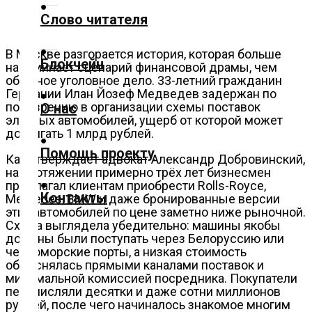
Слово читателя
Технологии
В Москве разгорается история, которая больше
Блокчейн
напоминает сценарий финансовой драмы, чем
Экономика
обычное уголовное дело. 33-летний гражданин
Германии Илан Йозеф Медведев задержан по
подозрению в организации схемы поставок
О нас
Слово
элитных автомобилей, ущерб от которой может
читателя
достигать 1 млрд рублей.
Помощь проекту
Как утверждает адвокат Александр Добровинский,
Блокчейн
на протяжении примерно трёх лет бизнесмен
предлагал клиентам приобрести Rolls-Royce,
Контакты
Mercedes, BMW и даже бронированные версии
О
этих автомобилей по цене заметно ниже рыночной.
нас
Схема выглядела убедительно: машины якобы
должны были поступать через Белоруссию или
черноморские порты, а низкая стоимость
Помощь
объяснялась прямыми каналами поставок и
проекту
минимальной комиссией посредника. Покупатели
перечисляли десятки и даже сотни миллионов
рублей, после чего начиналось знакомое многим