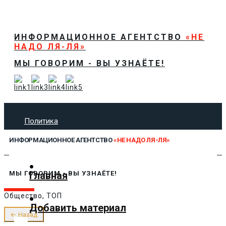
ИНФОРМАЦИОННОЕ АГЕНТСТВО
«НЕ
НАДО ЛЯ-ЛЯ»
МЫ ГОВОРИМ - ВЫ УЗНАЁТЕ!
Политика
Экономика
ИНФОРМАЦИОННОЕ АГЕНТСТВО
«НЕ НАДО ЛЯ-ЛЯ»
Общество
Спорт
Технологии
Главная
МЫ ГОВОРИМ - ВЫ УЗНАЁТЕ!
Культура
Общество, ТОП
Предложить новость
Добавить материал
О нас
← Назад