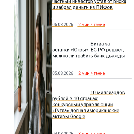
частный инвестор устал от риска
и забрал деньги из ПИФов
06.08.2026
2
мин. чтение
Битва за
остатки «Югры»: ВС РФ решает,
можно ли грабить банк дважды
05.08.2026
2
мин. чтение
10 миллиардов
рублей в 10 странах:
конкурсный управляющий
«Гугла» догнал американские
активы Google
04.08.2026
3
мин. чтение