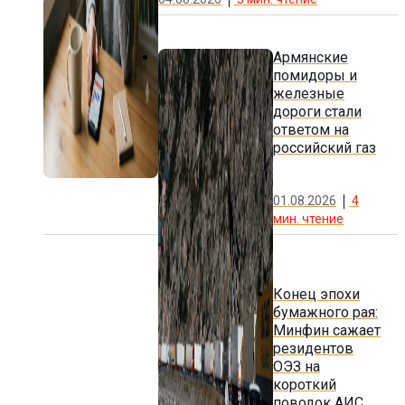
Армянские
помидоры и
железные
дороги стали
ответом на
российский газ
01.08.2026
4
мин. чтение
Конец эпохи
бумажного рая:
Минфин сажает
резидентов
ОЭЗ на
короткий
поводок АИС