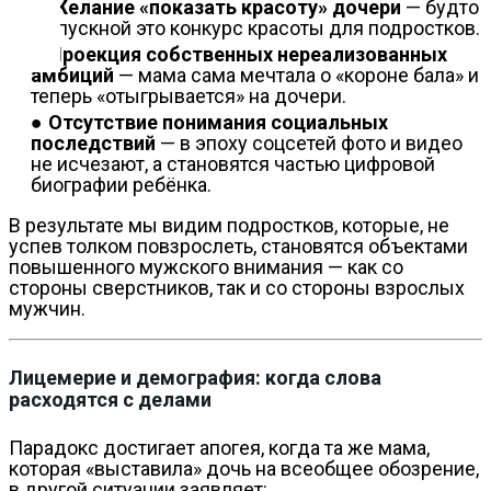
Контакты
Желание «показать красоту» дочери
— будто
выпускной это конкурс красоты для подростков.
Проекция собственных нереализованных
амбиций
— мама сама мечтала о «короне бала» и
теперь «отыгрывается» на дочери.
Отсутствие понимания социальных
последствий
— в эпоху соцсетей фото и видео
не исчезают, а становятся частью цифровой
биографии ребёнка.
В результате мы видим подростков, которые, не
успев толком повзрослеть, становятся объектами
повышенного мужского внимания — как со
стороны сверстников, так и со стороны взрослых
мужчин.
Лицемерие и демография: когда слова
расходятся с делами
Парадокс достигает апогея, когда та же мама,
которая «выставила» дочь на всеобщее обозрение,
в другой ситуации заявляет: