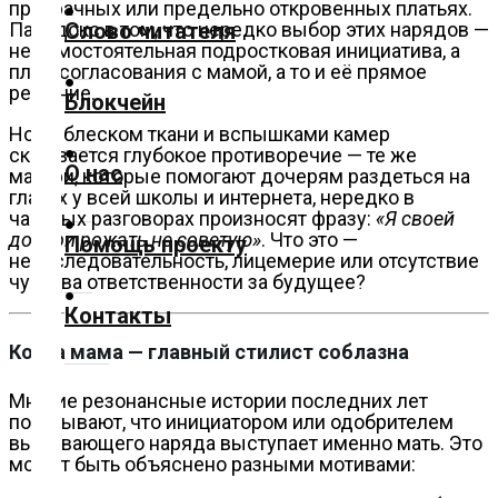
прозрачных или предельно откровенных платьях.
Слово читателя
Парадокс в том, что нередко выбор этих нарядов —
не самостоятельная подростковая инициатива, а
Технологии
плод согласования с мамой, а то и её прямое
решение.
Блокчейн
Экономика
Но за блеском ткани и вспышками камер
скрывается глубокое противоречие — те же
О нас
Слово
матери, которые помогают дочерям раздеться на
глазах у всей школы и интернета, нередко в
читателя
частных разговорах произносят фразу:
«Я своей
дочери рожать не советую»
. Что это —
Помощь проекту
непоследовательность, лицемерие или отсутствие
Блокчейн
чувства ответственности за будущее?
Контакты
О
Когда мама — главный стилист соблазна
нас
Многие резонансные истории последних лет
Помощь
показывают, что инициатором или одобрителем
проекту
вызывающего наряда выступает именно мать. Это
может быть объяснено разными мотивами: