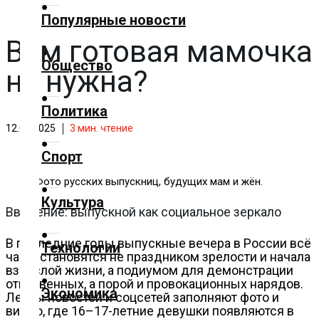
✕
Популярные новости
Вам готовая мамочка
Главная
Общество
не нужна?
Добавить
материал
Политика
12.08.2025
3
мин. чтение
Популярные
Спорт
новости
Фото русских выпускниц, будущих мам и жён.
Общество
Культура
Введение: выпускной как социальное зеркало
Политика
В последние годы выпускные вечера в России всё
Технологии
чаще становятся не праздником зрелости и начала
взрослой жизни, а подиумом для демонстрации
Спорт
откровенных, а порой и провокационных нарядов.
Экономика
Ленты новостей и соцсетей заполняют фото и
видео, где 16–17-летние девушки появляются в
Культура