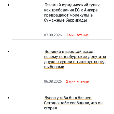
Газовый юридический тупик:
как требования ЕС к Анкаре
превращают молекулы в
бумажные баррикады
07.08.2026
3
мин. чтение
Великий цифровой исход:
почему петербургские депутаты
дружно «ушли в тишину» перед
выборами
06.08.2026
2
мин. чтение
Вчера у тебя был бизнес.
Сегодня тебе сообщили, что он
сгорел