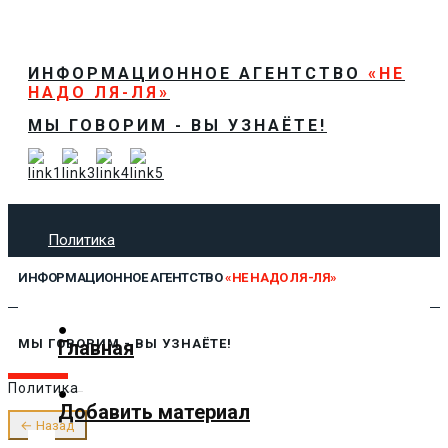
ИНФОРМАЦИОННОЕ АГЕНТСТВО
«НЕ
НАДО ЛЯ-ЛЯ»
МЫ ГОВОРИМ - ВЫ УЗНАЁТЕ!
Политика
Экономика
ИНФОРМАЦИОННОЕ АГЕНТСТВО
«НЕ НАДО ЛЯ-ЛЯ»
Общество
Спорт
Технологии
Главная
МЫ ГОВОРИМ - ВЫ УЗНАЁТЕ!
Культура
Политика
Предложить новость
Добавить материал
О нас
← Назад