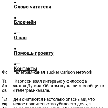
Слово читателя
Технологии
Блокчейн
Экономика
О нас
Слово
читателя
Помощь проекту
Блокчейн
Контакты
О
Фото: телеграм-канал Tucker Carlson Network
нас
Такер Карлсон взял интервью у философа
Александра Дугина. Об этом журналист сообщил в
Помощь
своем телеграм-канале.
проекту
"Его идеи считаются настолько опасными, что
украинское правительство убило его дочь, а