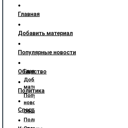
Технологии
Главная
Культура
Предложить новость
Добавить материал
О нас
Популярные новости
✕
Главная
Общество
Добавить
материал
Политика
Популярные
новости
Спорт
Общество
Политика