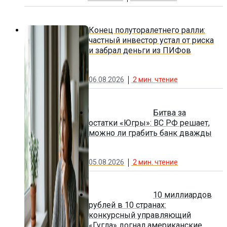
Конец полуторалетнего ралли:
частный инвестор устал от риска
и забрал деньги из ПИФов
06.08.2026
2
мин. чтение
Битва за
остатки «Югры»: ВС РФ решает,
можно ли грабить банк дважды
05.08.2026
2
мин. чтение
10 миллиардов
рублей в 10 странах:
конкурсный управляющий
«Гугла» догнал американские