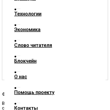
Общество
Технологии
Политика
Спорт
Экономика
Культура
Слово читателя
Технологии
Блокчейн
Экономика
О нас
Слово
читателя
Помощь проекту
Фото: ТАСС/Дмитрий Ягодкин
Блокчейн
В России наблюдается долгосрочная тенденция
Контакты
снижения числа женщин репродуктивного