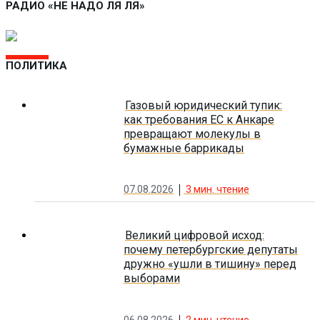
РАДИО «НЕ НАДО ЛЯ ЛЯ»
ПОЛИТИКА
Газовый юридический тупик:
как требования ЕС к Анкаре
превращают молекулы в
бумажные баррикады
07.08.2026
3
мин. чтение
Великий цифровой исход:
почему петербургские депутаты
дружно «ушли в тишину» перед
выборами
06.08.2026
2
мин. чтение