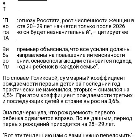
возраста. Об этом сообщила вице-премьер РФ
О
Татьяна Голикова.
нас
"По прогнозу Росстата, рост численности женщин в
возрасте 20–29 лет начнется только после 2026
Помощь
года, но он будет незначительный", – цитирует ее
проекту
ТАСС.
Вице-премьер объяснила, что все усилия должны
Контакты
быть направлены на повышение интенсивности
рождений, основополагающим становится подход
"плюс один ребенок в каждой семье".
По словам Голиковой, суммарный коэффициент
рождаемости первых детей за последний год
практически не изменился, вторых – снизился на
4,5%. При этом коэффициент рождаемости третьих
и последующих детей в стране вырос на 3,6%.
Она подчеркнула, что рождаемость первого
ребенка сдвигается вправо. По ее данным, период
первых рождений приходится на 28–29 лет.
"Вот эту тенденцию нам с вами нужно переломить",