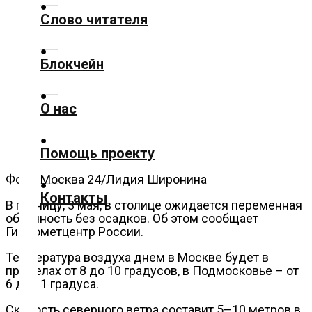
Слово читателя
Технологии
Блокчейн
Экономика
О нас
Слово
читателя
Помощь проекту
Блокчейн
Фото: Москва 24/Лидия Широнина
Контакты
О
В пятницу, 3 мая, в столице ожидается переменная
облачность без осадков. Об этом сообщает
нас
Гидрометцентр России.
Температура воздуха днем в Москве будет в
Помощь
пределах от 8 до 10 градусов, в Подмосковье – от
проекту
6 до 11 градуса.
Скорость северного ветра составит 5–10 метров в