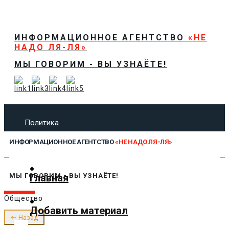
ИНФОРМАЦИОННОЕ АГЕНТСТВО
«НЕ
НАДО ЛЯ-ЛЯ»
МЫ ГОВОРИМ - ВЫ УЗНАЁТЕ!
Политика
Экономика
ИНФОРМАЦИОННОЕ АГЕНТСТВО
«НЕ НАДО ЛЯ-ЛЯ»
Общество
Спорт
Технологии
Главная
МЫ ГОВОРИМ - ВЫ УЗНАЁТЕ!
Культура
Общество
Предложить новость
Добавить материал
О нас
← Назад