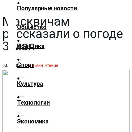
✕
Популярные новости
Москвичам
Главная
Общество
рассказали о погоде
Добавить
материал
3 мая
Политика
Популярные
Спорт
новости
03.05.2024
< 1
мин. чтение
Общество
Культура
Политика
Технологии
Спорт
Экономика
Культура