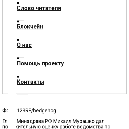
Слово читателя
Технологии
Блокчейн
Экономика
О нас
Слово
читателя
Помощь проекту
Блокчейн
Контакты
О
нас
Помощь
Фото: 123RF/hedgehog
проекту
Глава Минздрава РФ Михаил Мурашко дал
положительную оценку работе ведомства по