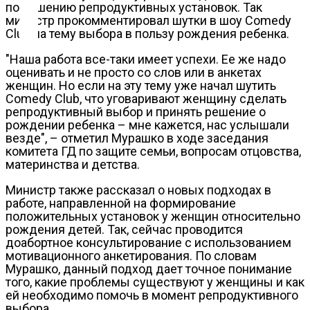
Контакты
повышению репродуктивных установок. Так
министр прокомментировал шутки в шоу Comedy
Club на тему выбора в пользу рождения ребенка.
"Наша работа все-таки имеет успехи. Ее же надо
оценивать и не просто со слов или в анкетах
женщин. Но если на эту тему уже начал шутить
Comedy Club, что уговаривают женщину сделать
репродуктивный выбор и принять решение о
рождении ребенка – мне кажется, нас услышали
везде", – отметил Мурашко в ходе заседания
комитета ГД по защите семьи, вопросам отцовства,
материнства и детства.
Министр также рассказал о новых подходах в
работе, направленной на формирование
положительных установок у женщин относительно
рождения детей. Так, сейчас проводится
доабортное консультирование с использованием
мотивационного анкетирования. По словам
Мурашко, данный подход дает точное понимание
того, какие проблемы существуют у женщины и как
ей необходимо помочь в момент репродуктивного
выбора.