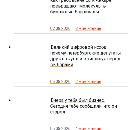
как требования ЕС к Анкаре
превращают молекулы в
бумажные баррикады
07.08.2026
3
мин. чтение
Великий цифровой исход:
почему петербургские депутаты
дружно «ушли в тишину» перед
выборами
06.08.2026
2
мин. чтение
Вчера у тебя был бизнес.
Сегодня тебе сообщили, что он
сгорел
05.08.2026
4
мин. чтение