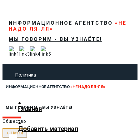
ИНФОРМАЦИОННОЕ АГЕНТСТВО
«НЕ
НАДО ЛЯ-ЛЯ»
МЫ ГОВОРИМ - ВЫ УЗНАЁТЕ!
Политика
Экономика
ИНФОРМАЦИОННОЕ АГЕНТСТВО
«НЕ НАДО ЛЯ-ЛЯ»
Общество
Спорт
Технологии
Главная
МЫ ГОВОРИМ - ВЫ УЗНАЁТЕ!
Культура
Общество
Предложить новость
Добавить материал
О нас
← Назад