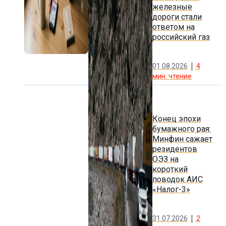
железные
дороги стали
ответом на
российский газ
01.08.2026
4
мин. чтение
Конец эпохи
бумажного рая:
Минфин сажает
резидентов
ОЭЗ на
короткий
поводок АИС
«Налог-3»
31.07.2026
2