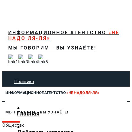
ИНФОРМАЦИОННОЕ АГЕНТСТВО
«НЕ
НАДО ЛЯ-ЛЯ»
МЫ ГОВОРИМ - ВЫ УЗНАЁТЕ!
Политика
Экономика
ИНФОРМАЦИОННОЕ АГЕНТСТВО
«НЕ НАДО ЛЯ-ЛЯ»
Общество
Спорт
Технологии
Главная
МЫ ГОВОРИМ - ВЫ УЗНАЁТЕ!
Культура
Общество
Предложить новость