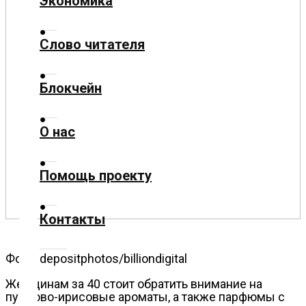
Экономика
Культура
Слово читателя
Технологии
Блокчейн
Экономика
О нас
Слово
читателя
Помощь проекту
Блокчейн
Контакты
О
нас
Фото: depositphotos/billiondigital
Помощь
Женщинам за 40 стоит обратить внимание на
проекту
пудрово-ирисовые ароматы, а также парфюмы с