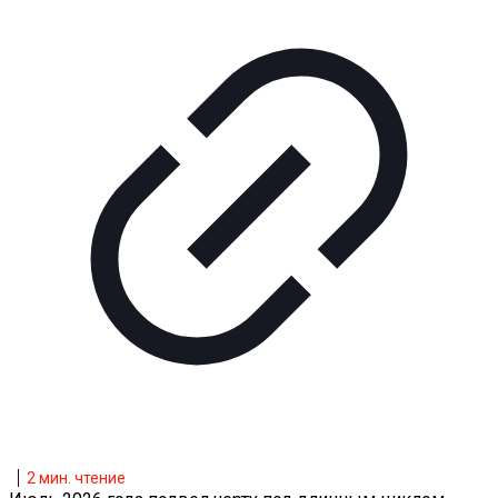
2
мин. чтение