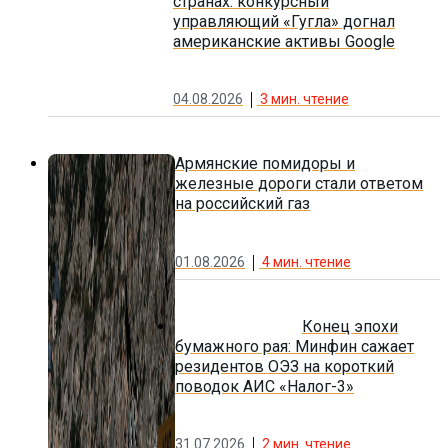
странах: конкурсный
управляющий «Гугла» догнал
американские активы Google
04.08.2026
3
мин. чтение
Армянские помидоры и
железные дороги стали ответом
на российский газ
01.08.2026
4
мин. чтение
Конец эпохи
бумажного рая: Минфин сажает
резидентов ОЭЗ на короткий
поводок АИС «Налог-3»
31.07.2026
2
мин. чтение