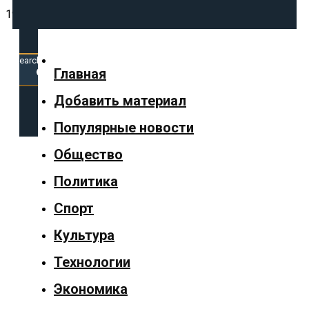
19.06.2026
Search
for:
Search Button
Главная
Добавить материал
✕
Популярные новости
Общество
Политика
Главная
Спорт
Добавить
Культура
материал
Технологии
Популярные
Экономика
новости