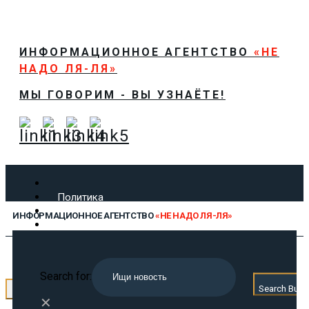
ИНФОРМАЦИОННОЕ АГЕНТСТВО
«НЕ
НАДО ЛЯ-ЛЯ»
МЫ ГОВОРИМ - ВЫ УЗНАЁТЕ!
Политика
Экономика
ИНФОРМАЦИОННОЕ АГЕНТСТВО
«НЕ НАДО ЛЯ-ЛЯ»
Общество
Спорт
Технологии
МЫ ГОВОРИМ - ВЫ УЗНАЁТЕ!
Культура
Search for:
Предложить новость
Search Butt
← Назад
О нас
✕