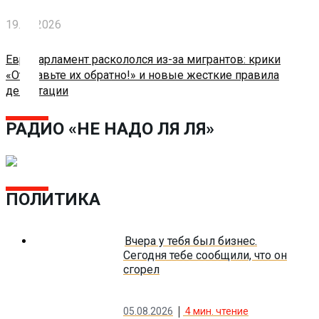
О
нас
19.06.2026
Помощь
Европарламент раскололся из-за мигрантов: крики
проекту
«Отправьте их обратно!» и новые жесткие правила
депортации
Контакты
РАДИО «НЕ НАДО ЛЯ ЛЯ»
ПОЛИТИКА
Вчера у тебя был бизнес.
Сегодня тебе сообщили, что он
сгорел
05.08.2026
4
мин. чтение