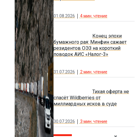
01.08.2026
4
мин. чтение
Конец эпохи
бумажного рая: Минфин сажает
резидентов ОЭЗ на короткий
поводок АИС «Налог-3»
31.07.2026
2
мин. чтение
Тихая оферта не
спасёт Wildberries от
миллиардных исков в суде
30.07.2026
3
мин. чтение