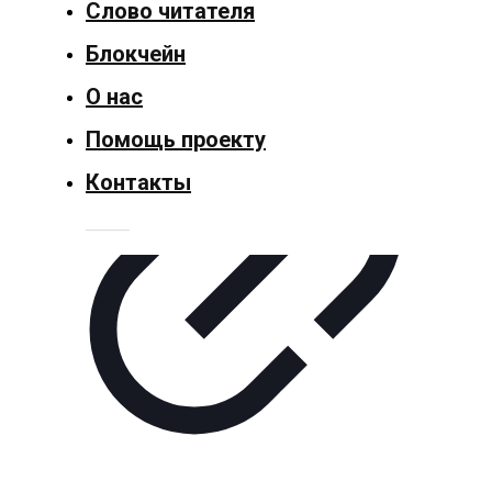
Слово читателя
Общество
Блокчейн
Политика
О нас
Спорт
Помощь проекту
Контакты
Культура
Технологии
Экономика
Слово
читателя
Блокчейн