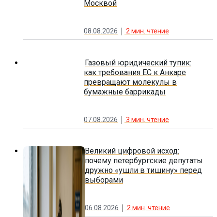
Москвой
08.08.2026
2
мин. чтение
Газовый юридический тупик:
как требования ЕС к Анкаре
превращают молекулы в
бумажные баррикады
07.08.2026
3
мин. чтение
Великий цифровой исход:
почему петербургские депутаты
дружно «ушли в тишину» перед
выборами
06.08.2026
2
мин. чтение