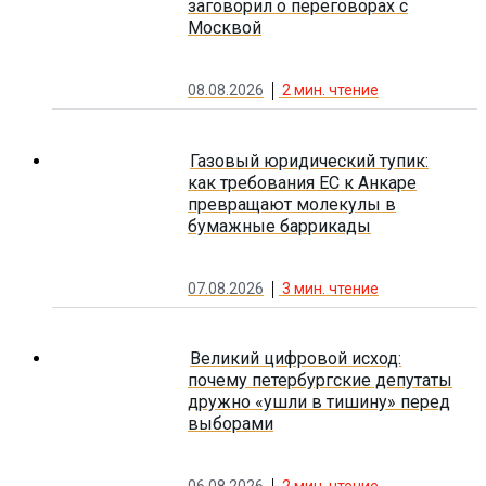
заговорил о переговорах с
Москвой
08.08.2026
2
мин. чтение
Газовый юридический тупик:
как требования ЕС к Анкаре
превращают молекулы в
бумажные баррикады
07.08.2026
3
мин. чтение
Великий цифровой исход:
почему петербургские депутаты
дружно «ушли в тишину» перед
выборами