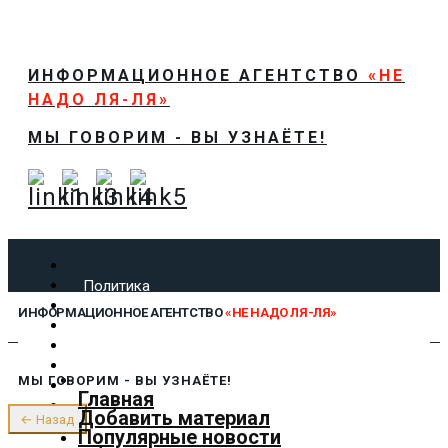
ИНФОРМАЦИОННОЕ АГЕНТСТВО
«НЕ
НАДО ЛЯ-ЛЯ»
МЫ ГОВОРИМ - ВЫ УЗНАЁТЕ!
Политика
Экономика
ИНФОРМАЦИОННОЕ АГЕНТСТВО
«НЕ НАДО ЛЯ-ЛЯ»
Общество
Спорт
Технологии
МЫ ГОВОРИМ - ВЫ УЗНАЁТЕ!
Культура
Главная
Предложить новость
Добавить материал
← Назад
О нас
Популярные новости