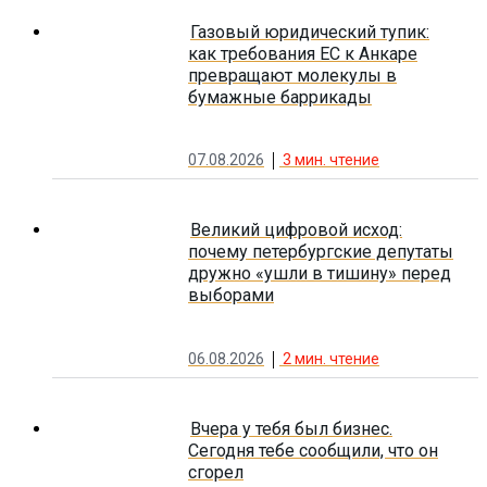
Газовый юридический тупик:
как требования ЕС к Анкаре
превращают молекулы в
бумажные баррикады
07.08.2026
3
мин. чтение
Великий цифровой исход:
почему петербургские депутаты
дружно «ушли в тишину» перед
выборами
06.08.2026
2
мин. чтение
Вчера у тебя был бизнес.
Сегодня тебе сообщили, что он
сгорел