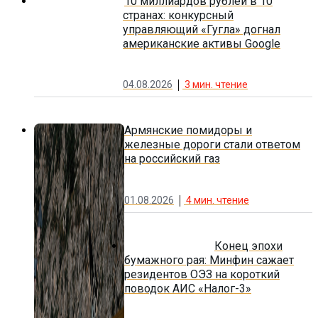
10 миллиардов рублей в 10
странах: конкурсный
управляющий «Гугла» догнал
американские активы Google
04.08.2026
3
мин. чтение
Армянские помидоры и
железные дороги стали ответом
на российский газ
01.08.2026
4
мин. чтение
Конец эпохи
бумажного рая: Минфин сажает
резидентов ОЭЗ на короткий
поводок АИС «Налог-3»