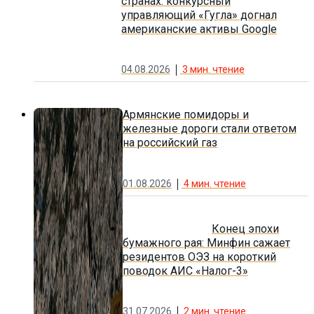
странах: конкурсный
управляющий «Гугла» догнал
американские активы Google
04.08.2026
3
мин. чтение
Армянские помидоры и
железные дороги стали ответом
на российский газ
01.08.2026
4
мин. чтение
Конец эпохи
бумажного рая: Минфин сажает
резидентов ОЭЗ на короткий
поводок АИС «Налог-3»
31.07.2026
2
мин. чтение