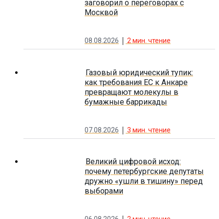
заговорил о переговорах с
Москвой
08.08.2026
2
мин. чтение
Газовый юридический тупик:
как требования ЕС к Анкаре
превращают молекулы в
бумажные баррикады
07.08.2026
3
мин. чтение
Великий цифровой исход:
почему петербургские депутаты
дружно «ушли в тишину» перед
выборами