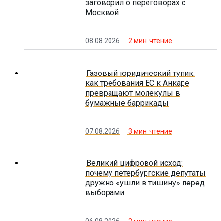
заговорил о переговорах с
Москвой
08.08.2026
2
мин. чтение
Газовый юридический тупик:
как требования ЕС к Анкаре
превращают молекулы в
бумажные баррикады
07.08.2026
3
мин. чтение
Великий цифровой исход:
почему петербургские депутаты
дружно «ушли в тишину» перед
выборами