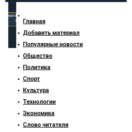
Search
for:
Search Button
Главная
Добавить материал
✕
Популярные новости
Общество
Политика
Главная
Спорт
Добавить
Культура
материал
Технологии
Популярные
Экономика
новости
Слово читателя
Общество