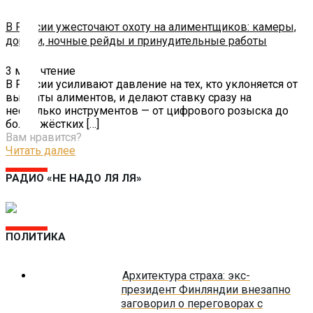
В России ужесточают охоту на алиментщиков: камеры,
Помощь
дороги, ночные рейды и принудительные работы
проекту
3
мин. чтение
Контакты
В России усиливают давление на тех, кто уклоняется от
выплаты алиментов, и делают ставку сразу на
несколько инструментов — от цифрового розыска до
более жёстких
[…]
Вам нравится?
Читать далее
РАДИО «НЕ НАДО ЛЯ ЛЯ»
ПОЛИТИКА
Архитектура страха: экс-
президент Финляндии внезапно
заговорил о переговорах с