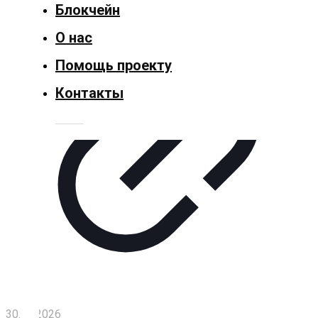
Блокчейн
Политика
О нас
Спорт
Помощь проекту
Контакты
Культура
Технологии
Экономика
Слово
читателя
Блокчейн
О
нас
30.04.2026