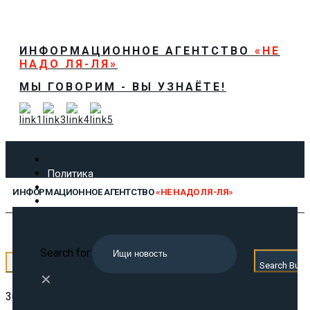
ИНФОРМАЦИОННОЕ АГЕНТСТВО
«НЕ
НАДО ЛЯ-ЛЯ»
МЫ ГОВОРИМ - ВЫ УЗНАЁТЕ!
Политика
Экономика
ИНФОРМАЦИОННОЕ АГЕНТСТВО
«НЕ НАДО ЛЯ-ЛЯ»
Общество
Спорт
Технологии
МЫ ГОВОРИМ - ВЫ УЗНАЁТЕ!
Культура
Search for:
Предложить новость
← Назад
Search Butt
О нас
✕
30.04.2026