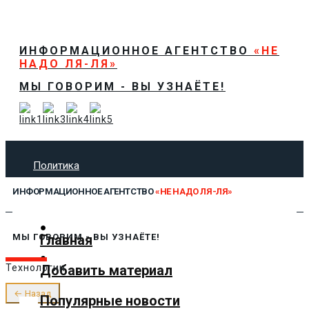
ИНФОРМАЦИОННОЕ АГЕНТСТВО
«НЕ
НАДО ЛЯ-ЛЯ»
МЫ ГОВОРИМ - ВЫ УЗНАЁТЕ!
Политика
Экономика
ИНФОРМАЦИОННОЕ АГЕНТСТВО
«НЕ НАДО ЛЯ-ЛЯ»
Общество
Спорт
Технологии
Главная
МЫ ГОВОРИМ - ВЫ УЗНАЁТЕ!
Культура
Добавить материал
Технологии
Предложить новость
О нас
← Назад
Популярные новости