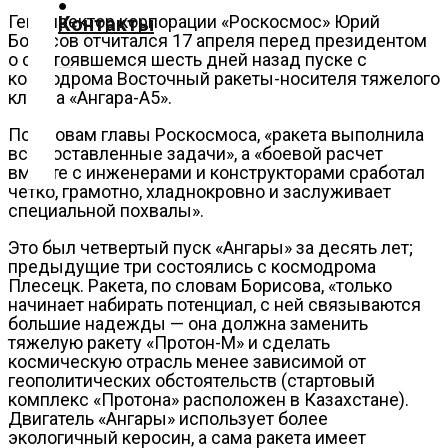
О
Гендиректор корпорации «Роскосмос» Юрий
Контакты
Борисов отчитался 17 апреля перед президентом
нас
о состоявшемся шесть дней назад пуске с
Помощь
космодрома Восточный ракеты-носителя тяжелого
проекту
класса «Ангара-А5».
Контакты
По словам главы Роскосмоса, «ракета выполнила
все поставленные задачи», а «боевой расчет
вместе с инженерами и конструкторами сработал
четко, грамотно, хладнокровно и заслуживает
специальной похвалы».
Это был четвертый пуск «Ангары» за десять лет;
предыдущие три состоялись с космодрома
Плесецк. Ракета, по словам Борисова, «только
начинает набирать потенциал, с ней связываются
большие надежды — она должна заменить
тяжелую ракету «Протон-М» и сделать
космическую отрасль менее зависимой от
геополитических обстоятельств (стартовый
комплекс «Протона» расположен в Казахстане).
Двигатель «Ангары» использует более
экологичный керосин, а сама ракета имеет