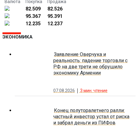
Валюта
Покупка
Продажа
82.509
82.526
95.367
95.391
12.235
12.237
ЭКОНОМИКА
Заявление Оверчука и
реальность: падение торговли с
РФ на две трети не обрушило
экономику Армении
07.08.2026
3
мин. чтение
Конец полуторалетнего ралли:
частный инвестор устал от риска
и забрал деньги из ПИФов