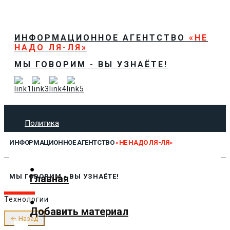
ИНФОРМАЦИОННОЕ АГЕНТСТВО
«НЕ
НАДО ЛЯ-ЛЯ»
МЫ ГОВОРИМ - ВЫ УЗНАЁТЕ!
Политика
Экономика
ИНФОРМАЦИОННОЕ АГЕНТСТВО
«НЕ НАДО ЛЯ-ЛЯ»
Общество
Спорт
Технологии
Главная
МЫ ГОВОРИМ - ВЫ УЗНАЁТЕ!
Культура
Технологии
Предложить новость
Добавить материал
О нас
← Назад