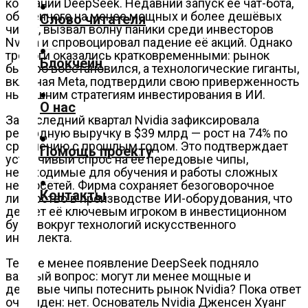
компании DeepSeek. Недавний запуск её чат-бота,
обученного на менее мощных и более дешёвых
Слово читателя
чипах, вызвал волну паники среди инвесторов
Технологии
Nvidia и спровоцировал падение её акций. Однако
тревоги оказались кратковременными: рынок
Блокчейн
быстро восстановился, а технологические гиганты,
Экономика
включая Meta, подтвердили свою приверженность
нынешним стратегиям инвестирования в ИИ.
О нас
Слово
За последний квартал Nvidia зафиксировала
читателя
рекордную выручку в $39 млрд — рост на 74% по
сравнению с прошлым годом. Это подтверждает
Помощь проекту
устойчивый спрос на её передовые чипы,
Блокчейн
необходимые для обучения и работы сложных
нейросетей. Фирма сохраняет безоговорочное
Контакты
лидерство в производстве ИИ-оборудования, что
О
делает её ключевым игроком в инвестиционном
нас
буме вокруг технологий искусственного
интеллекта.
Помощь
Тем не менее появление DeepSeek подняло
проекту
важный вопрос: могут ли менее мощные и
дешёвые чипы потеснить рынок Nvidia? Пока ответ
очевиден: нет. Основатель Nvidia Дженсен Хуанг