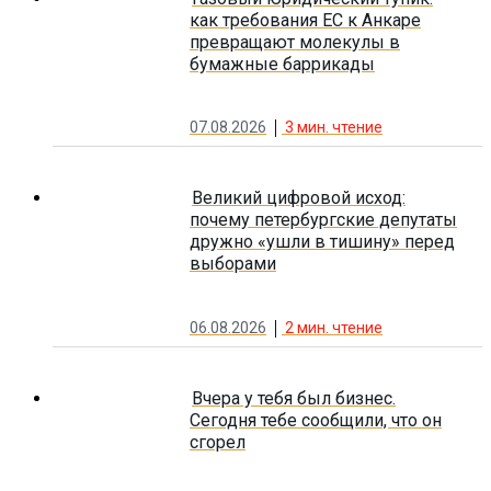
как требования ЕС к Анкаре
превращают молекулы в
бумажные баррикады
07.08.2026
3
мин. чтение
Великий цифровой исход:
почему петербургские депутаты
дружно «ушли в тишину» перед
выборами
06.08.2026
2
мин. чтение
Вчера у тебя был бизнес.
Сегодня тебе сообщили, что он
сгорел