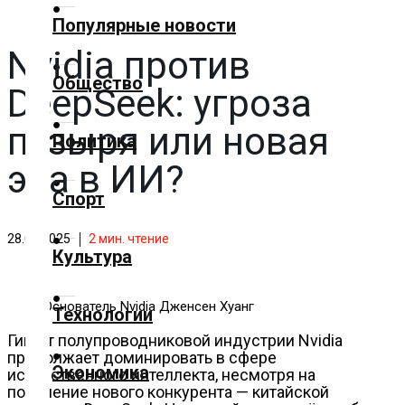
✕
Популярные новости
Nvidia против
Главная
Общество
DeepSeek: угроза
Добавить
материал
пузыря или новая
Политика
эра в ИИ?
Популярные
Спорт
новости
28.02.2025
2
мин. чтение
Общество
Культура
Политика
Основатель Nvidia Дженсен Хуанг
Технологии
Гигант полупроводниковой индустрии Nvidia
Спорт
продолжает доминировать в сфере
Экономика
искусственного интеллекта, несмотря на
появление нового конкурента — китайской
Культура