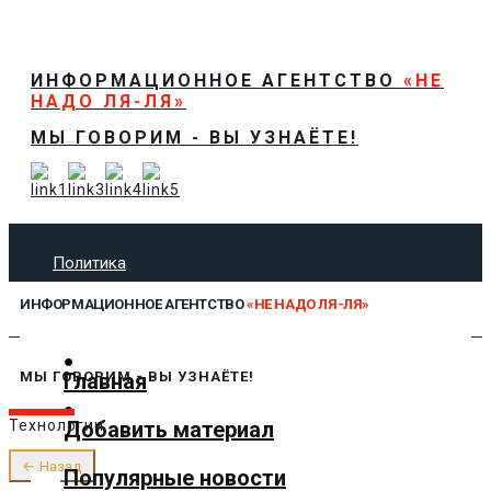
ИНФОРМАЦИОННОЕ АГЕНТСТВО
«НЕ
НАДО ЛЯ-ЛЯ»
МЫ ГОВОРИМ - ВЫ УЗНАЁТЕ!
Политика
Экономика
ИНФОРМАЦИОННОЕ АГЕНТСТВО
«НЕ НАДО ЛЯ-ЛЯ»
Общество
Спорт
Технологии
Главная
МЫ ГОВОРИМ - ВЫ УЗНАЁТЕ!
Культура
Добавить материал
Технологии
Предложить новость
О нас
← Назад
Популярные новости