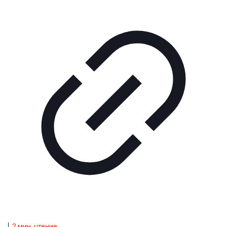
2
мин. чтение