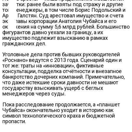
зачистки: ранее были взяты под стражу и другие
топ-менеджеры, в том числе Борис Подольский и
Контакты
Артур Галстян. Суд арестовал имущество и счета
экс-главы корпорации Анатолия Чубайса и его
окружения на сумму 5,6 млрд рублей. Большинство
фигурантов давно уехали за границу, а их
имущество подлежит взысканию в рамках
гражданских дел.
Уголовные дела против бывших руководителей
«Роснано» ведутся с 2013 года. Сценарий один и
тот же: траты на «инновации», фиктивные
консультации, подделка отчётности и внезапное
банкротство дочерних компаний. Примечательно,
что даже истекшие сроки давности не мешают
государству взыскивать ущерб с беглых
менеджеров через суды.
Пока расследование продолжается, а «планшет
Чубайса» окончательно уходит в историю как
символ технологического краха и бюджетной
пропасти.