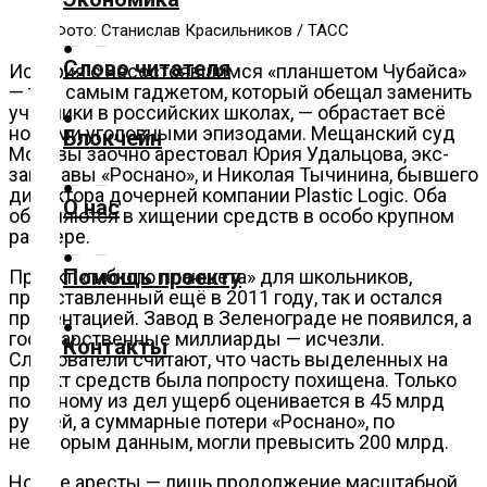
Культура
Фото: Станислав Красильников / ТАСС
Слово читателя
История с несостоявшимся «планшетом Чубайса»
Технологии
— тем самым гаджетом, который обещал заменить
учебники в российских школах, — обрастает всё
новыми уголовными эпизодами. Мещанский суд
Блокчейн
Экономика
Москвы заочно арестовал Юрия Удальцова, экс-
замглавы «Роснано», и Николая Тычинина, бывшего
директора дочерней компании Plastic Logic. Оба
О нас
Слово
обвиняются в хищении средств в особо крупном
читателя
размере.
Помощь проекту
Проект «гибкого планшета» для школьников,
Блокчейн
представленный ещё в 2011 году, так и остался
презентацией. Завод в Зеленограде не появился, а
государственные миллиарды — исчезли.
Контакты
О
Следователи считают, что часть выделенных на
проект средств была попросту похищена. Только
нас
по одному из дел ущерб оценивается в 45 млрд
рублей, а суммарные потери «Роснано», по
некоторым данным, могли превысить 200 млрд.
Помощь
проекту
Новые аресты — лишь продолжение масштабной