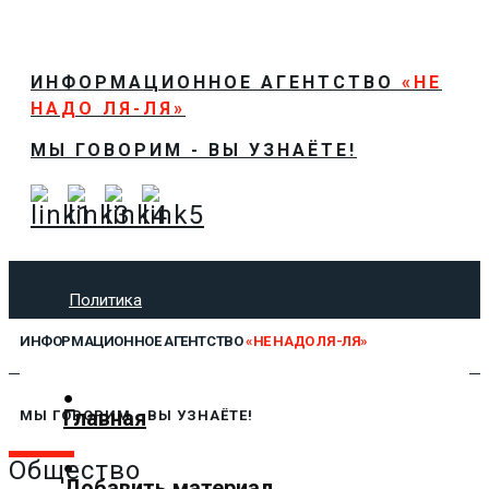
ИНФОРМАЦИОННОЕ АГЕНТСТВО
«НЕ
НАДО ЛЯ-ЛЯ»
МЫ ГОВОРИМ - ВЫ УЗНАЁТЕ!
Политика
Экономика
ИНФОРМАЦИОННОЕ АГЕНТСТВО
«НЕ НАДО ЛЯ-ЛЯ»
Общество
Спорт
Технологии
Главная
МЫ ГОВОРИМ - ВЫ УЗНАЁТЕ!
Культура
Предложить новость
Общество
Добавить материал