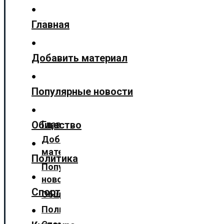
Технологии
Главная
Культура
Предложить новость
Добавить материал
О нас
Популярные новости
✕
Главная
Общество
Добавить
материал
Политика
Популярные
новости
Спорт
Общество
Политика