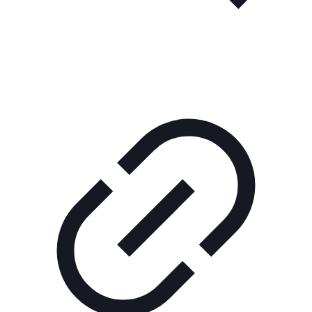
читателя
Блокчейн
О
нас
Помощь
проекту
Контакты