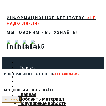
ИНФОРМАЦИОННОЕ АГЕНТСТВО
«НЕ
НАДО ЛЯ-ЛЯ»
МЫ ГОВОРИМ - ВЫ УЗНАЁТЕ!
Политика
Экономика
ИНФОРМАЦИОННОЕ АГЕНТСТВО
«НЕ НАДО ЛЯ-ЛЯ»
Общество
Спорт
Технологии
МЫ ГОВОРИМ - ВЫ УЗНАЁТЕ!
Культура
Главная
Предложить новость
Добавить материал
← Назад
О нас
Популярные новости