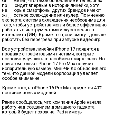
Он отметил, что такое обновление в телефонах
Контакты
произойдет впервые в истории линейки, хотя
некоторые смартфоны других брендов имеют
жидкостное охлаждение или кулер. По мнению
эксперта, система охлаждения необходима для
того, чтобы устройства могли более эффективно
работать с инструментами искусственного
интеллекта (ИИ). Кроме того, они смогут дольше
работать без перегрева при запуске видеоигр.
Все устройства линейки iPhone 17 появятся в
продаже с графитовыми листами, которые
позволят улучшить теплообмен смартфонов. Но
при этом только iPhone 17 Pro Max получит
испарительную камеру. Мин-Чи Ко объяснил это
тем, что данной модели корпорация уделяет
особое внимание.
Кроме того, на iPhone 16 Pro Max придется 40%
поставок новых моделей.
Ранее сообщалось, что компания Apple начала
работу над созданием домашнего гаджета,
который будет похож на iPad и иметь