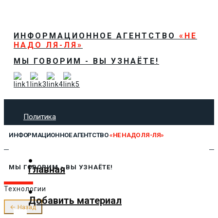
ИНФОРМАЦИОННОЕ АГЕНТСТВО
«НЕ
НАДО ЛЯ-ЛЯ»
МЫ ГОВОРИМ - ВЫ УЗНАЁТЕ!
Политика
Экономика
ИНФОРМАЦИОННОЕ АГЕНТСТВО
«НЕ НАДО ЛЯ-ЛЯ»
Общество
Спорт
Технологии
Главная
МЫ ГОВОРИМ - ВЫ УЗНАЁТЕ!
Культура
Технологии
Предложить новость
Добавить материал
О нас
← Назад