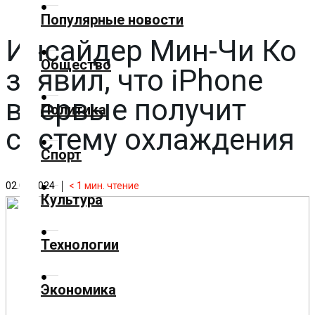
✕
Популярные новости
Инсайдер Мин-Чи Ко
Главная
Общество
заявил, что iPhone
Добавить
материал
впервые получит
Политика
систему охлаждения
Популярные
Спорт
новости
02.09.2024
< 1
мин. чтение
Общество
Культура
Политика
Технологии
Спорт
Экономика
Культура