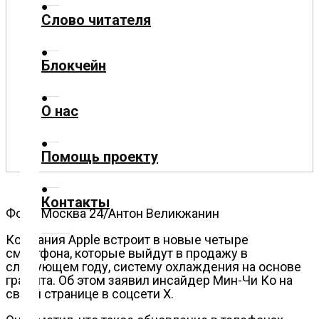
Слово читателя
Технологии
Блокчейн
Экономика
О нас
Слово
читателя
Помощь проекту
Блокчейн
Контакты
О
Фото: Москва 24/Антон Великжанин
нас
Компания Apple встроит в новые четыре
смартфона, которые выйдут в продажу в
Помощь
следующем году, систему охлаждения на основе
графита. Об этом заявил инсайдер Мин-Чи Ко на
проекту
своей странице в соцсети X.