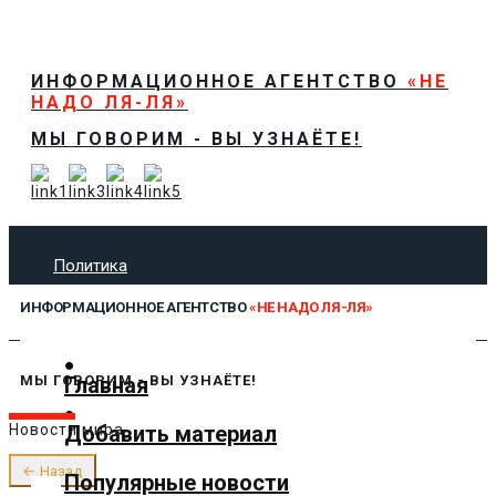
ИНФОРМАЦИОННОЕ АГЕНТСТВО
«НЕ
НАДО ЛЯ-ЛЯ»
МЫ ГОВОРИМ - ВЫ УЗНАЁТЕ!
Политика
Экономика
ИНФОРМАЦИОННОЕ АГЕНТСТВО
«НЕ НАДО ЛЯ-ЛЯ»
Общество
Спорт
Технологии
Главная
МЫ ГОВОРИМ - ВЫ УЗНАЁТЕ!
Культура
Добавить материал
Новости мира
Предложить новость
О нас
← Назад
Популярные новости