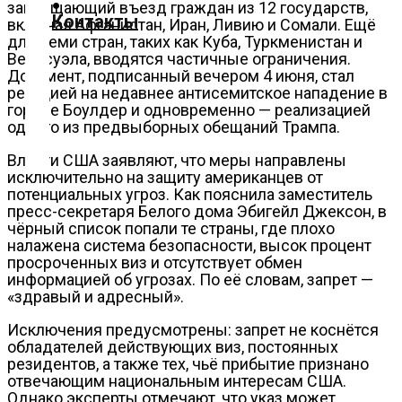
запрещающий въезд граждан из 12 государств,
О
Контакты
включая Афганистан, Иран, Ливию и Сомали. Ещё
нас
для семи стран, таких как Куба, Туркменистан и
Венесуэла, вводятся частичные ограничения.
Помощь
Документ, подписанный вечером 4 июня, стал
проекту
реакцией на недавнее антисемитское нападение в
городе Боулдер и одновременно — реализацией
Контакты
одного из предвыборных обещаний Трампа.
Власти США заявляют, что меры направлены
исключительно на защиту американцев от
потенциальных угроз. Как пояснила заместитель
пресс-секретаря Белого дома Эбигейл Джексон, в
чёрный список попали те страны, где плохо
налажена система безопасности, высок процент
просроченных виз и отсутствует обмен
информацией об угрозах. По её словам, запрет —
«здравый и адресный».
Исключения предусмотрены: запрет не коснётся
обладателей действующих виз, постоянных
резидентов, а также тех, чьё прибытие признано
отвечающим национальным интересам США.
Однако эксперты отмечают, что указ может