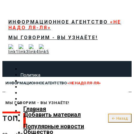
ИНФОРМАЦИОННОЕ АГЕНТСТВО
«НЕ
НАДО ЛЯ-ЛЯ»
МЫ ГОВОРИМ - ВЫ УЗНАЁТЕ!
Политика
Экономика
ИНФОРМАЦИОННОЕ АГЕНТСТВО
«НЕ НАДО ЛЯ-ЛЯ»
Общество
Спорт
Технологии
МЫ ГОВОРИМ - ВЫ УЗНАЁТЕ!
Культура
Главная
Предложить новость
Добавить материал
ТОП
О нас
← Назад
Популярные новости
Общество
✕